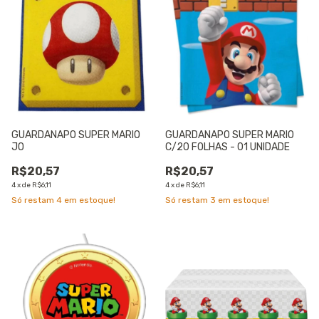
GUARDANAPO SUPER MARIO
GUARDANAPO SUPER MARIO
JO
C/20 FOLHAS - 01 UNIDADE
R$20,57
R$20,57
4
x
de
R$6,11
4
x
de
R$6,11
Só restam
4
em estoque!
Só restam
3
em estoque!