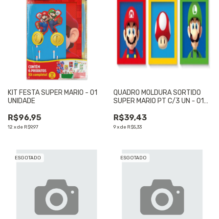
KIT FESTA SUPER MARIO - 01
QUADRO MOLDURA SORTIDO
UNIDADE
SUPER MARIO PT C/3 UN - 01
UNIDADE
R$96,95
R$39,43
12
x
de
R$9,97
9
x
de
R$5,33
ESGOTADO
ESGOTADO