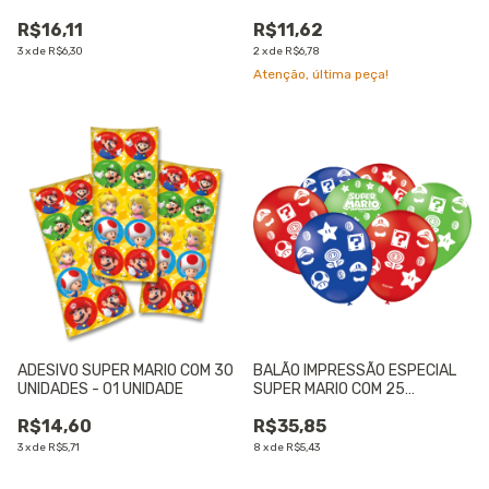
UNIDADES - 01 UNIDADE
UNIDADE
R$16,11
R$11,62
3
x
de
R$6,30
2
x
de
R$6,78
Atenção, última peça!
ADESIVO SUPER MARIO COM 30
BALÃO IMPRESSÃO ESPECIAL
UNIDADES - 01 UNIDADE
SUPER MARIO COM 25
UNIDADES - 01 UNIDADE
R$14,60
R$35,85
3
x
de
R$5,71
8
x
de
R$5,43