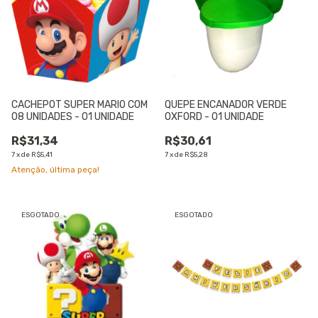
CACHEPOT SUPER MARIO COM
QUEPE ENCANADOR VERDE
08 UNIDADES - 01 UNIDADE
OXFORD - 01 UNIDADE
R$31,34
R$30,61
7
x
de
R$5,41
7
x
de
R$5,28
Atenção, última peça!
ESGOTADO
ESGOTADO