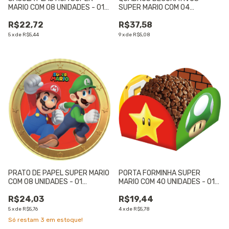
MARIO COM 08 UNIDADES - 01
SUPER MARIO COM 04
UNIDADE
UNIDADES - 01 UNIDADE
R$22,72
R$37,58
5
x
de
R$5,44
9
x
de
R$5,08
PRATO DE PAPEL SUPER MARIO
PORTA FORMINHA SUPER
COM 08 UNIDADES - 01
MARIO COM 40 UNIDADES - 01
UNIDADE
UNIDADE
R$24,03
R$19,44
5
x
de
R$5,76
4
x
de
R$5,78
Só restam
3
em estoque!