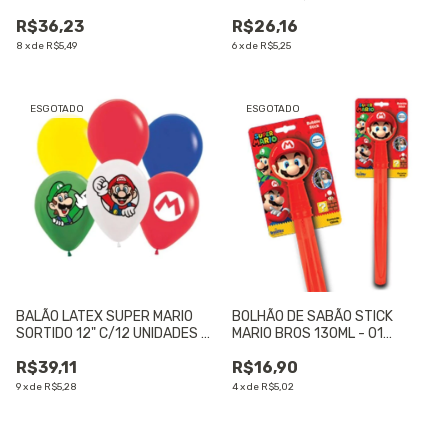
18" - 01 UNIDADE
R$36,23
R$26,16
8
x
de
R$5,49
6
x
de
R$5,25
ESGOTADO
ESGOTADO
BALÃO LATEX SUPER MARIO
BOLHÃO DE SABÃO STICK
SORTIDO 12" C/12 UNIDADES -
MARIO BROS 130ML - 01
01 UNIDADE
UNIDADE
R$39,11
R$16,90
9
x
de
R$5,28
4
x
de
R$5,02