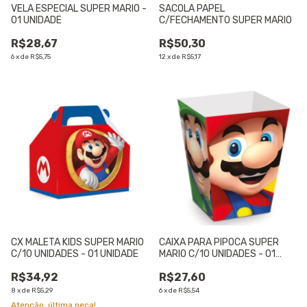
VELA ESPECIAL SUPER MARIO -
SACOLA PAPEL
01 UNIDADE
C/FECHAMENTO SUPER MARIO
R$28,67
R$50,30
6
x
de
R$5,75
12
x
de
R$5,17
CX MALETA KIDS SUPER MARIO
CAIXA PARA PIPOCA SUPER
C/10 UNIDADES - 01 UNIDADE
MARIO C/10 UNIDADES - 01
UNIDADE
R$34,92
R$27,60
8
x
de
R$5,29
6
x
de
R$5,54
Atenção, última peça!