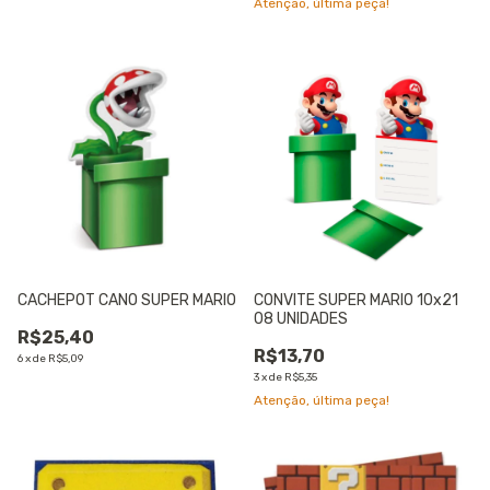
Atenção, última peça!
CACHEPOT CANO SUPER MARIO
CONVITE SUPER MARIO 10x21
08 UNIDADES
R$25,40
R$13,70
6
x
de
R$5,09
3
x
de
R$5,35
Atenção, última peça!