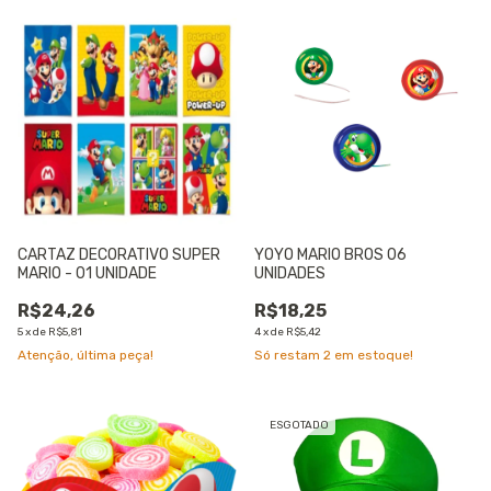
CARTAZ DECORATIVO SUPER
YOYO MARIO BROS 06
MARIO - 01 UNIDADE
UNIDADES
R$24,26
R$18,25
5
x
de
R$5,81
4
x
de
R$5,42
Atenção, última peça!
Só restam
2
em estoque!
ESGOTADO