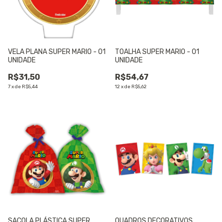
VELA PLANA SUPER MARIO - 01
TOALHA SUPER MARIO - 01
UNIDADE
UNIDADE
R$31,50
R$54,67
7
x
de
R$5,44
12
x
de
R$5,62
SACOLA PLÁSTICA SUPER
QUADROS DECORATIVOS