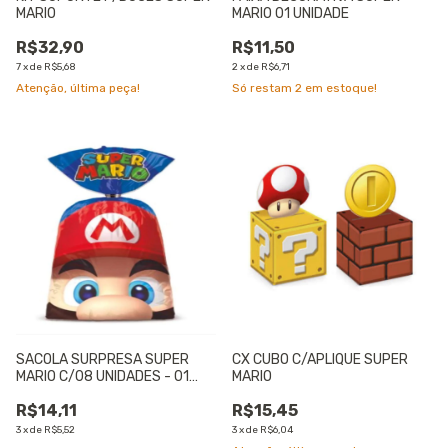
MARIO
MARIO 01 UNIDADE
R$32,90
R$11,50
7
x
de
R$5,68
2
x
de
R$6,71
Atenção, última peça!
Só restam
2
em estoque!
SACOLA SURPRESA SUPER
CX CUBO C/APLIQUE SUPER
MARIO C/08 UNIDADES - 01
MARIO
UNIDADE
R$14,11
R$15,45
3
x
de
R$5,52
3
x
de
R$6,04