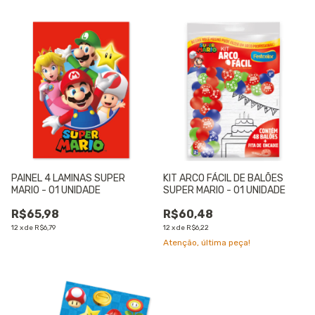
PAINEL 4 LAMINAS SUPER
KIT ARCO FÁCIL DE BALÕES
MARIO - 01 UNIDADE
SUPER MARIO - 01 UNIDADE
R$65,98
R$60,48
12
x
de
R$6,79
12
x
de
R$6,22
Atenção, última peça!