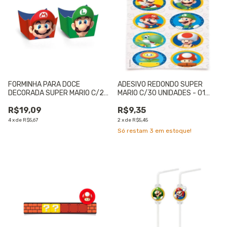
FORMINHA PARA DOCE
ADESIVO REDONDO SUPER
DECORADA SUPER MARIO C/24
MARIO C/30 UNIDADES - 01
UNIDADES - 01 UNIDADE
UNIDADE
R$19,09
R$9,35
4
x
de
R$5,67
2
x
de
R$5,45
Só restam
3
em estoque!