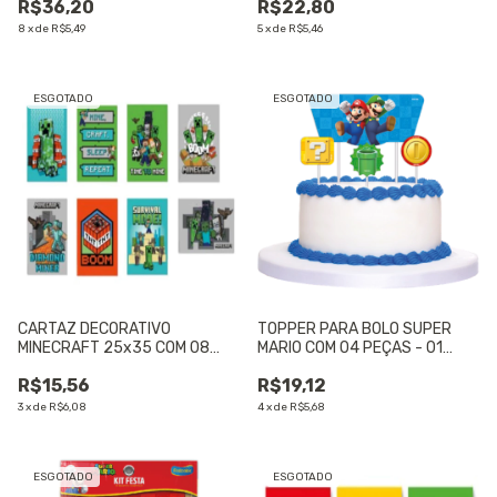
R$36,20
R$22,80
8
x
de
R$5,49
5
x
de
R$5,46
ESGOTADO
ESGOTADO
CARTAZ DECORATIVO
TOPPER PARA BOLO SUPER
MINECRAFT 25x35 COM 08
MARIO COM 04 PEÇAS - 01
UNIDADES - 01 UNIDADE
UNIDADE
R$15,56
R$19,12
3
x
de
R$6,08
4
x
de
R$5,68
ESGOTADO
ESGOTADO