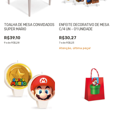
TOALHA DE MESA CONVIDADOS
ENFEITE DECORATIVO DE MESA
SUPER MARIO
C/4 UN - 01 UNIDADE
R$39,10
R$30,27
9
x
de
R$5,28
7
x
de
R$5,23
Atenção, última peça!