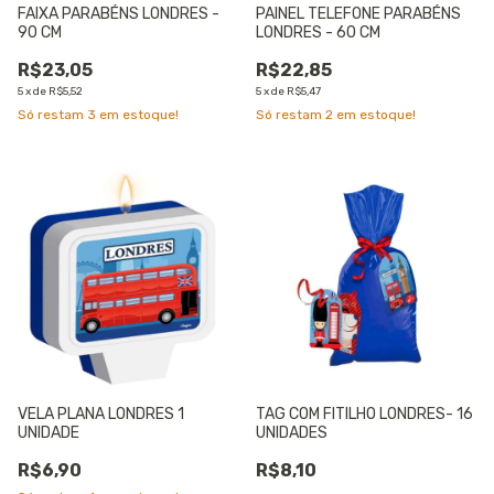
FAIXA PARABÉNS LONDRES -
PAINEL TELEFONE PARABÉNS
90 CM
LONDRES - 60 CM
R$23,05
R$22,85
5
x
de
R$5,52
5
x
de
R$5,47
Só restam
3
em estoque!
Só restam
2
em estoque!
VELA PLANA LONDRES 1
TAG COM FITILHO LONDRES- 16
UNIDADE
UNIDADES
R$6,90
R$8,10