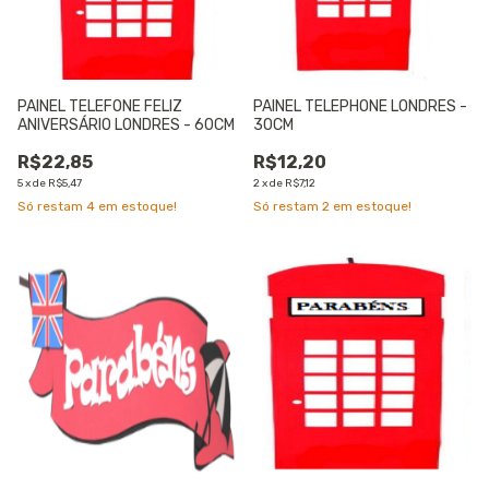
PAINEL TELEFONE FELIZ
PAINEL TELEPHONE LONDRES -
ANIVERSÁRIO LONDRES - 60CM
30CM
R$22,85
R$12,20
5
x
de
R$5,47
2
x
de
R$7,12
Só restam
4
em estoque!
Só restam
2
em estoque!