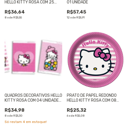
HELLO KITTY ROSA COM 25
01 UNIDADE
UNIDADES - 01 UNIDADE
R$36,64
R$57,45
8
x
de
R$5,55
12
x
de
R$5,91
QUADROS DECORATIVOS HELLO
PRATO DE PAPEL REDONDO
KITTY ROSA COM 04 UNIDADES
HELLO KITTY ROSA COM 08
- 01 UNIDADE
UNIDADES - 01 UNIDADE
R$34,98
R$25,32
8
x
de
R$5,30
6
x
de
R$5,08
Só restam
4
em estoque!