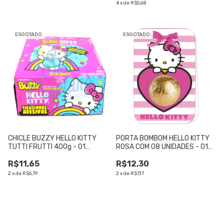
4
x
de
R$5,68
ESGOTADO
ESGOTADO
CHICLE BUZZY HELLO KITTY
PORTA BOMBOM HELLO KITTY
TUTTI FRUTTI 400g - 01
ROSA COM 08 UNIDADES - 01
UNIDADE
UNIDADE
R$11,65
R$12,30
2
x
de
R$6,79
2
x
de
R$7,17