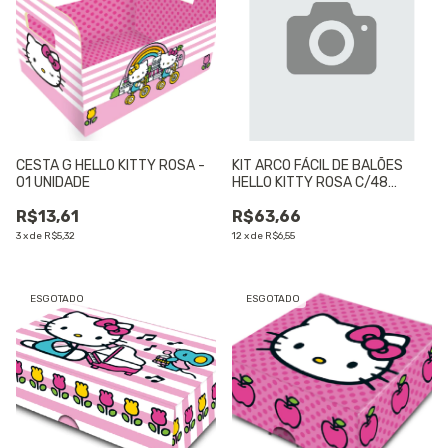
CESTA G HELLO KITTY ROSA -
KIT ARCO FÁCIL DE BALÕES
01 UNIDADE
HELLO KITTY ROSA C/48
BALÕES+1FITA - 01 UNIDADE
R$13,61
R$63,66
3
x
de
R$5,32
12
x
de
R$6,55
ESGOTADO
ESGOTADO