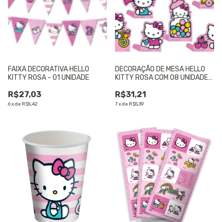
FAIXA DECORATIVA HELLO
DECORAÇÃO DE MESA HELLO
KITTY ROSA - 01 UNIDADE
KITTY ROSA COM 08 UNIDADES
- 01 UNIDADE
R$27,03
R$31,21
6
x
de
R$5,42
7
x
de
R$5,39