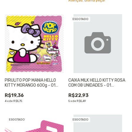
Atenção, última peça!
ESGOTADO
PIRULITO POP MANIA HELLO
CAIXA MILK HELLO KITTY ROSA
KITTY MORANGO 600g - 01
COM 08 UNIDADES - 01
UNIDADE
UNIDADE
R$19,36
R$22,93
4
x
de
R$5,75
5
x
de
R$5,49
ESGOTADO
ESGOTADO