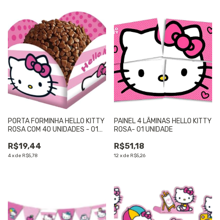
PORTA FORMINHA HELLO KITTY
PAINEL 4 LÂMINAS HELLO KITTY
ROSA COM 40 UNIDADES - 01
ROSA- 01 UNIDADE
UNIDADE
R$19,44
R$51,18
4
x
de
R$5,78
12
x
de
R$5,26