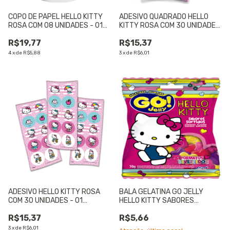
COPO DE PAPEL HELLO KITTY
ADESIVO QUADRADO HELLO
ROSA COM 08 UNIDADES - 01
KITTY ROSA COM 30 UNIDADES
UNIDADE
- 01 UNIDADE
R$19,77
R$15,37
4
x
de
R$5,88
3
x
de
R$6,01
ADESIVO HELLO KITTY ROSA
BALA GELATINA GO JELLY
COM 30 UNIDADES - 01
HELLO KITTY SABORES
UNIDADE
SORTIDOS 70g - 01 UNIDADE
R$15,37
R$5,66
3
x
de
R$6,01