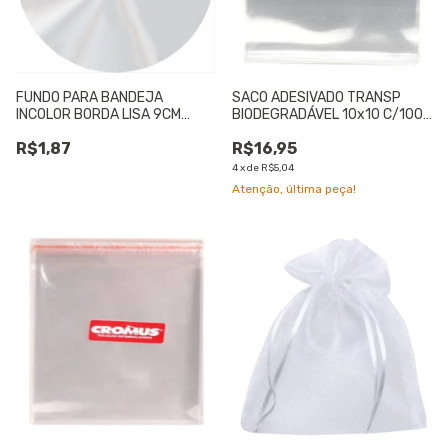
FUNDO PARA BANDEJA
SACO ADESIVADO TRANSP
INCOLOR BORDA LISA 9CM
BIODEGRADÁVEL 10x10 C/100
C/100 UNIDADES - 01 UNIDADE
UNIDADES - 01 UNIDADE
R$1,87
R$16,95
4
x
de
R$5,04
Atenção, última peça!