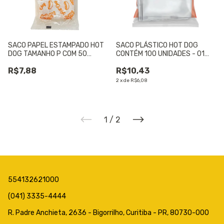
SACO PAPEL ESTAMPADO HOT
SACO PLÁSTICO HOT DOG
DOG TAMANHO P COM 50
CONTÉM 100 UNIDADES - 01
UNIDADES - 01 UNIDADE
UNIDADE
R$7,88
R$10,43
2
x
de
R$6,08
1
/
2
554132621000
(041) 3335-4444
R. Padre Anchieta, 2636 - Bigorrilho, Curitiba - PR, 80730-000