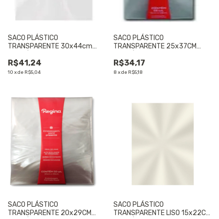
SACO PLÁSTICO
SACO PLÁSTICO
TRANSPARENTE 30x44cm
TRANSPARENTE 25x37CM
CONTÉM 50 UNIDADES - 01
CONTÉM 50 UNIDADES - 01
R$41,24
R$34,17
UNIDADE
UNIDADE
10
x
de
R$5,04
8
x
de
R$5,18
SACO PLÁSTICO
SACO PLÁSTICO
TRANSPARENTE 20x29CM
TRANSPARENTE LISO 15x22CM