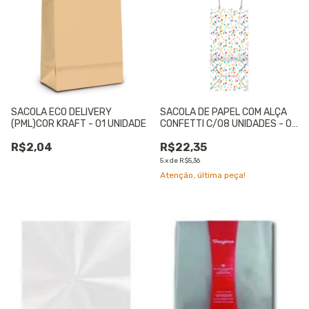
SACOLA ECO DELIVERY
SACOLA DE PAPEL COM ALÇA
(PML)COR KRAFT - 01 UNIDADE
CONFETTI C/08 UNIDADES - 01
UNIDADE
R$2,04
R$22,35
5
x
de
R$5,36
Atenção, última peça!