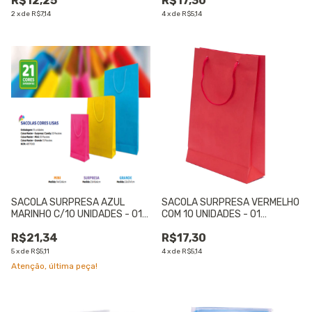
R$12,25
R$17,30
2
x
de
R$7,14
4
x
de
R$5,14
SACOLA SURPRESA AZUL
SACOLA SURPRESA VERMELHO
MARINHO C/10 UNIDADES - 01
COM 10 UNIDADES - 01
UNIDADE
UNIDADE
R$21,34
R$17,30
5
x
de
R$5,11
4
x
de
R$5,14
Atenção, última peça!