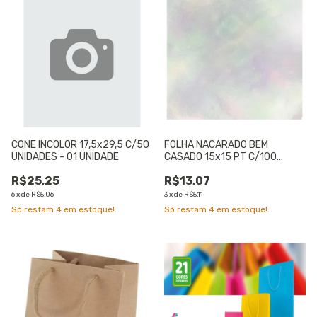
CONE INCOLOR 17,5x29,5 C/50
FOLHA NACARADO BEM
UNIDADES - 01 UNIDADE
CASADO 15x15 PT C/100
UNIDADES - 01 UNIDADE
R$25,25
R$13,07
6
x
de
R$5,06
3
x
de
R$5,11
Só restam
4
em estoque!
Só restam
4
em estoque!