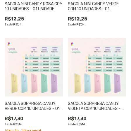
SACOLA MINI CANDY ROSA COM
SACOLA MINI CANDY VERDE
10 UNIDADES - 01 UNIDADE
COM 10 UNIDADES - 01
UNIDADE
R$12,25
R$12,25
2
x
de
R$7,14
2
x
de
R$7,14
SACOLA SURPRESA CANDY
SACOLA SURPRESA CANDY
VERDE COM 10 UNIDADES - 01
VIOLETA COM 10 UNIDADES - 01
UNIDADE
UNIDADE
R$17,30
R$17,30
4
x
de
R$5,14
4
x
de
R$5,14
Atenção, última peça!