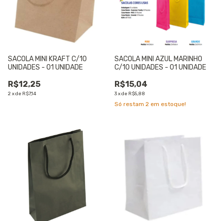
SACOLA MINI KRAFT C/10
SACOLA MINI AZUL MARINHO
UNIDADES - 01 UNIDADE
C/10 UNIDADES - 01 UNIDADE
R$12,25
R$15,04
2
x
de
R$7,14
3
x
de
R$5,88
Só restam
2
em estoque!