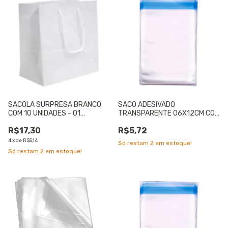
SACOLA SURPRESA BRANCO
SACO ADESIVADO
COM 10 UNIDADES - 01
TRANSPARENTE 06X12CM COM
UNIDADE
50 UNIDADES - 01 UNIDADE
R$17,30
R$5,72
4
x
de
R$5,14
Só restam
2
em estoque!
Só restam
2
em estoque!