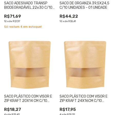
SACO ADESIVADO TRANSP
SACO DE ORGANZA 39,5X24,5
BIODEGRADÁVEL 22x30 C/100
C/10 UNIDADES - 01 UNIDADE
UNIDADES - 01 UNIDADE
R$71,69
R$44,22
12
x
de
R$7,37
10
x
de
R$5,41
Só restam
4
em estoque!
SACO PLÁSTICO COM VISOR E
SACO PLÁSTICO COM VISOR E
ZIP KRAFT 20X14 CM C/10
ZIP KRAFT 24X16CM C/10
PEÇAS - 01 UNIDADE
PEÇAS - 01 UNIDADE
R$18,27
R$17,95
4
x
de
R$5,43
4
x
de
R$5,33