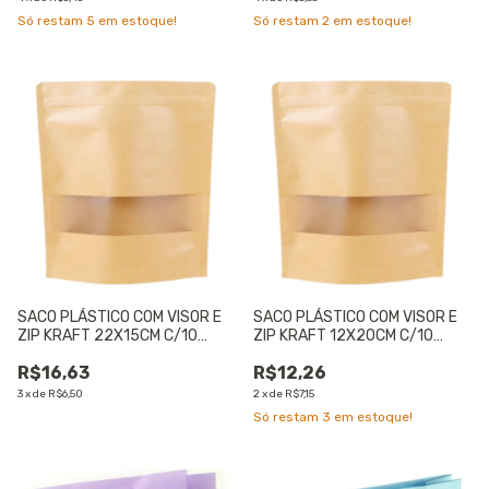
Só restam
5
em estoque!
Só restam
2
em estoque!
SACO PLÁSTICO COM VISOR E
SACO PLÁSTICO COM VISOR E
ZIP KRAFT 22X15CM C/10
ZIP KRAFT 12X20CM C/10
PEÇAS - 01 UNIDADE
PEÇAS - 01 UNIDADE
R$16,63
R$12,26
3
x
de
R$6,50
2
x
de
R$7,15
Só restam
3
em estoque!