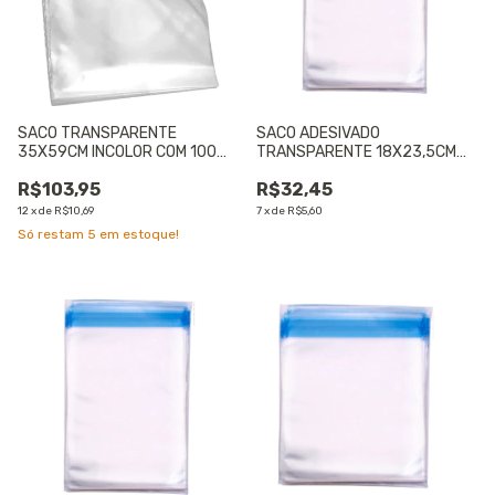
SACO TRANSPARENTE
SACO ADESIVADO
35X59CM INCOLOR COM 100
TRANSPARENTE 18X23,5CM
UNIDADES - 01 UNIDADE
COM 50 UNIDADES - 01
R$103,95
R$32,45
UNIDADE
12
x
de
R$10,69
7
x
de
R$5,60
Só restam
5
em estoque!