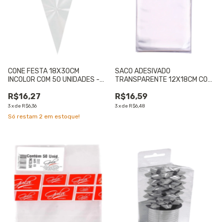
CONE FESTA 18X30CM
SACO ADESIVADO
INCOLOR COM 50 UNIDADES -
TRANSPARENTE 12X18CM COM
01 UNIDADE
50 UNIDADES - 01 UNIDADE
R$16,27
R$16,59
3
x
de
R$6,36
3
x
de
R$6,48
Só restam
2
em estoque!