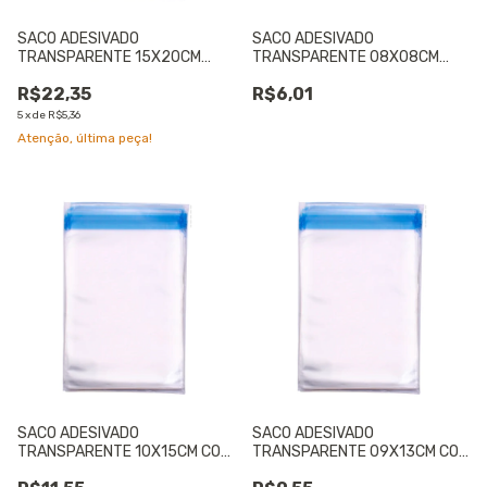
SACO ADESIVADO
SACO ADESIVADO
TRANSPARENTE 15X20CM
TRANSPARENTE 08X08CM
INCOLOR COM 50 UNIDADES -
COM 50 UNIDADES - 01
R$22,35
R$6,01
01 UNIDADE
UNIDADE
5
x
de
R$5,36
Atenção, última peça!
SACO ADESIVADO
SACO ADESIVADO
TRANSPARENTE 10X15CM COM
TRANSPARENTE 09X13CM COM
50 UNIDADES - 01 UNIDADE
50 UNIDADES - 01 UNIDADE