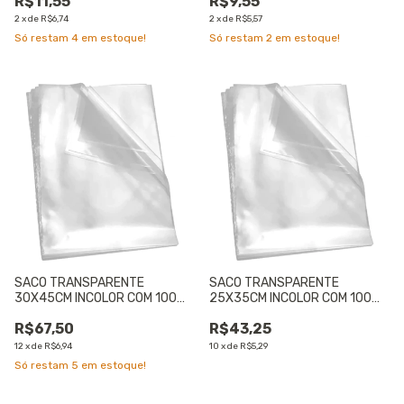
R$11,55
R$9,55
2
x
de
R$6,74
2
x
de
R$5,57
Só restam
4
em estoque!
Só restam
2
em estoque!
SACO TRANSPARENTE
SACO TRANSPARENTE
30X45CM INCOLOR COM 100
25X35CM INCOLOR COM 100
UNIDADES - 01 UNIDADE
UNIDADES - 01 UNIDADE
R$67,50
R$43,25
12
x
de
R$6,94
10
x
de
R$5,29
Só restam
5
em estoque!