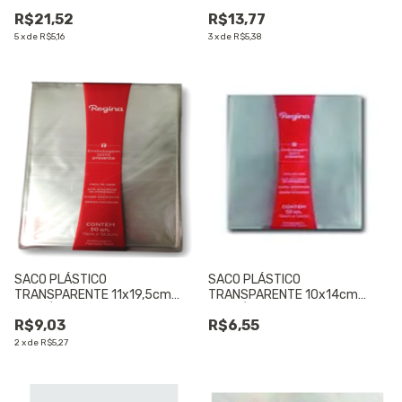
CONTÉM 50 UNIDADES - 01
CONTÉM 50 UNIDADES - 01
R$21,52
R$13,77
UNIDADE
UNIDADE
5
x
de
R$5,16
3
x
de
R$5,38
SACO PLÁSTICO
SACO PLÁSTICO
TRANSPARENTE 11x19,5cm
TRANSPARENTE 10x14cm
CONTÉM 50 UNIDADES - 01
CONTÉM 50 UNIDADES - 01
R$9,03
R$6,55
UNIDADE
UNIDADE
2
x
de
R$5,27