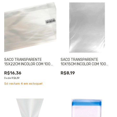
SACO TRANSPARENTE
SACO TRANSPARENTE
15X22CM INCOLOR COM 100
10X15CM INCOLOR COM 100
UNIDADES - 01 UNIDADE
UNIDADES - 01 UNIDADE
R$16,36
R$8,19
3
x
de
R$6,39
Só restam
4
em estoque!