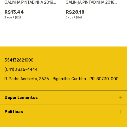
GALINHA PINTADINHA 2018
GALINHA PINTADINHA 2018
CONTÉM 08 UNIDADES - 01
CONTÉM 25 UNIDADES - 01
R$13,44
R$28,18
UNIDADE
UNIDADE
3
x
de
R$5,25
6
x
de
R$5,65
554132621000
(041) 3335-4444
R. Padre Anchieta, 2636 - Bigorrilho, Curitiba - PR, 80730-000
Departamentos
Políticas