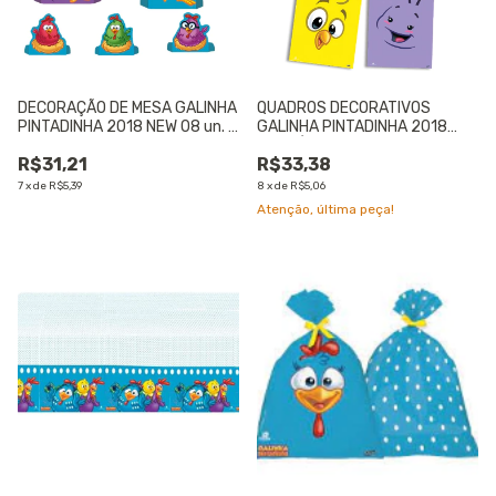
DECORAÇÃO DE MESA GALINHA
QUADROS DECORATIVOS
PINTADINHA 2018 NEW 08 un. -
GALINHA PINTADINHA 2018
01 UNIDADE
CONTÉM 04 UNIDADES - 01
R$31,21
R$33,38
UNIDADE
7
x
de
R$5,39
8
x
de
R$5,06
Atenção, última peça!