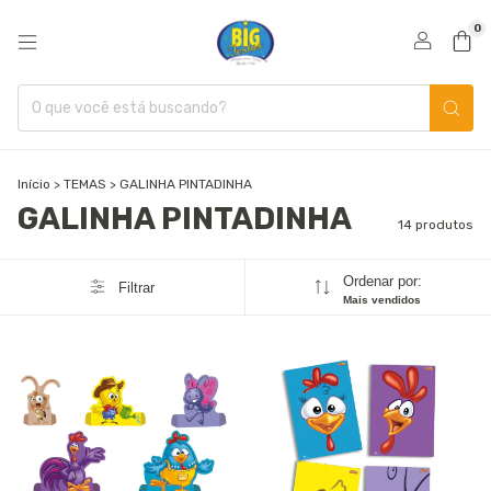
0
Início
>
TEMAS
>
GALINHA PINTADINHA
GALINHA PINTADINHA
14 produtos
Ordenar por:
Filtrar
Mais vendidos