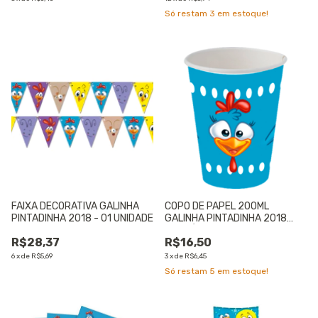
Só restam
3
em estoque!
FAIXA DECORATIVA GALINHA
COPO DE PAPEL 200ML
PINTADINHA 2018 - 01 UNIDADE
GALINHA PINTADINHA 2018
CONTÉM 08 UNIDADES - 01
R$28,37
R$16,50
UNIDADE
6
x
de
R$5,69
3
x
de
R$6,45
Só restam
5
em estoque!