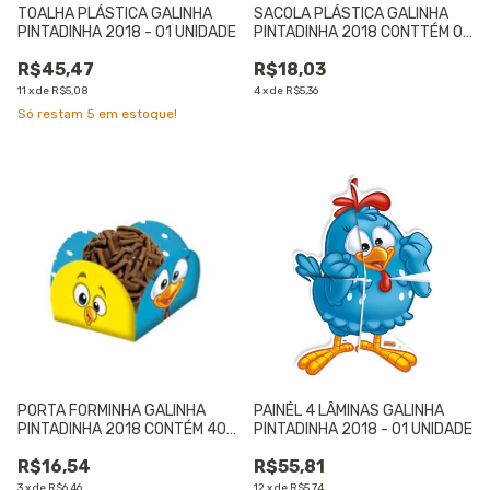
TOALHA PLÁSTICA GALINHA
SACOLA PLÁSTICA GALINHA
PINTADINHA 2018 - 01 UNIDADE
PINTADINHA 2018 CONTTÉM 08
UNIDADES - 01 UNIDADE
R$45,47
R$18,03
11
x
de
R$5,08
4
x
de
R$5,36
Só restam
5
em estoque!
PORTA FORMINHA GALINHA
PAINÉL 4 LÂMINAS GALINHA
PINTADINHA 2018 CONTÉM 40
PINTADINHA 2018 - 01 UNIDADE
UNIDADES - 01 UNIDADE
R$16,54
R$55,81
3
x
de
R$6,46
12
x
de
R$5,74