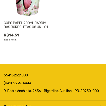
COPO PAPEL 200ML JARDIM
DAS BORBOLETAS 08 UN - 01
UNIDADE
R$14,51
3
x
de
R$5,67
554132621000
(041) 3335-4444
R. Padre Anchieta, 2636 - Bigorrilho, Curitiba - PR, 80730-000