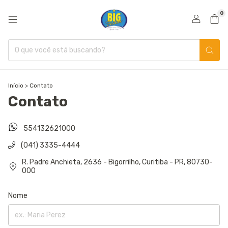
0
Início
>
Contato
Contato
554132621000
(041) 3335-4444
R. Padre Anchieta, 2636 - Bigorrilho, Curitiba - PR, 80730-
000
Nome