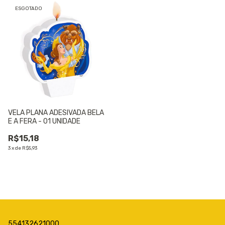
ESGOTADO
VELA PLANA ADESIVADA BELA
E A FERA - 01 UNIDADE
R$15,18
3
x
de
R$5,93
554132621000