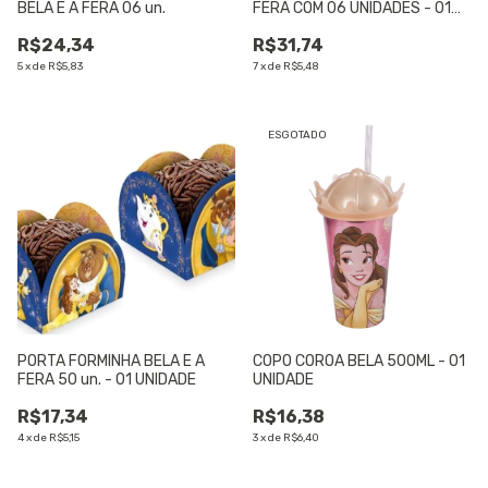
BELA E A FERA 06 un.
FERA COM 06 UNIDADES - 01
UNIDADE
R$24,34
R$31,74
5
x
de
R$5,83
7
x
de
R$5,48
ESGOTADO
PORTA FORMINHA BELA E A
COPO COROA BELA 500ML - 01
FERA 50 un. - 01 UNIDADE
UNIDADE
R$17,34
R$16,38
4
x
de
R$5,15
3
x
de
R$6,40