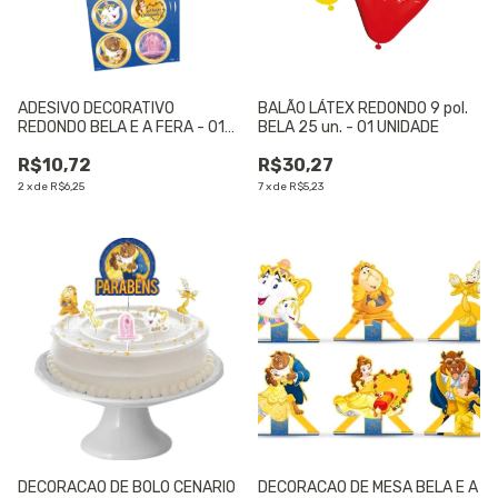
ADESIVO DECORATIVO
BALÃO LÁTEX REDONDO 9 pol.
REDONDO BELA E A FERA - 01
BELA 25 un. - 01 UNIDADE
UNIDADE
R$10,72
R$30,27
2
x
de
R$6,25
7
x
de
R$5,23
DECORACAO DE BOLO CENARIO
DECORACAO DE MESA BELA E A