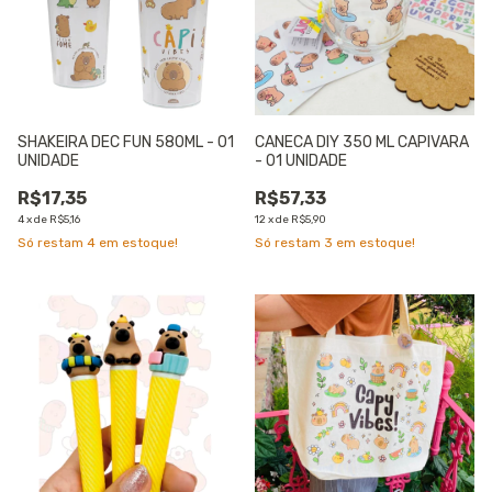
SHAKEIRA DEC FUN 580ML - 01
CANECA DIY 350 ML CAPIVARA
UNIDADE
- 01 UNIDADE
R$17,35
R$57,33
4
x
de
R$5,16
12
x
de
R$5,90
Só restam
4
em estoque!
Só restam
3
em estoque!