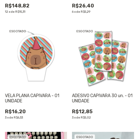
R$148,82
R$26,40
12
x
de
R$15,31
6
x
de
R$5,29
ESGOTADO
ESGOTADO
VELA PLANA CAPIVARA - 01
ADESIVO CAPIVARA 30 un. - 01
UNIDADE
UNIDADE
R$16,20
R$12,85
3
x
de
R$6,33
3
x
de
R$5,02
ESGOTADO
ESGOTADO