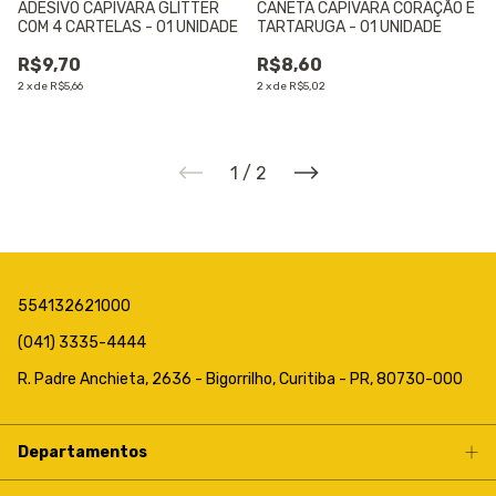
ADESIVO CAPIVARA GLITTER
CANETA CAPIVARA CORAÇÃO E
COM 4 CARTELAS - 01 UNIDADE
TARTARUGA - 01 UNIDADE
R$9,70
R$8,60
2
x
de
R$5,66
2
x
de
R$5,02
1
/
2
554132621000
(041) 3335-4444
R. Padre Anchieta, 2636 - Bigorrilho, Curitiba - PR, 80730-000
Departamentos