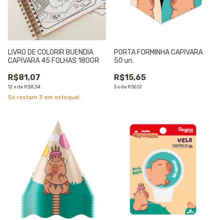
LIVRO DE COLORIR BUENDIA
PORTA FORMINHA CAPIVARA
CAPIVARA 45 FOLHAS 180GR
50 un.
R$81,07
R$15,65
12
x
de
R$8,34
3
x
de
R$6,12
Só restam
3
em estoque!