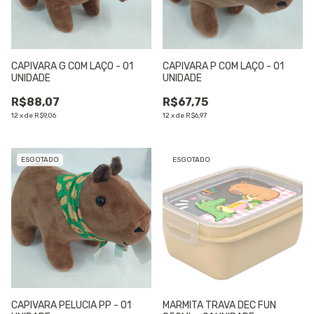
CAPIVARA G COM LAÇO - 01
CAPIVARA P COM LAÇO - 01
UNIDADE
UNIDADE
R$88,07
R$67,75
12
x
de
R$9,06
12
x
de
R$6,97
ESGOTADO
ESGOTADO
CAPIVARA PELUCIA PP - 01
MARMITA TRAVA DEC FUN