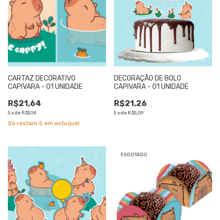
CARTAZ DECORATIVO
DECORAÇÃO DE BOLO
CAPIVARA - 01 UNIDADE
CAPIVARA - 01 UNIDADE
R$21,64
R$21,26
5
x
de
R$5,18
5
x
de
R$5,09
Só restam
5
em estoque!
ESGOTADO