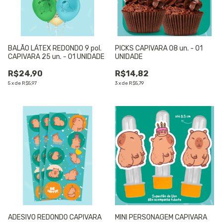
BALÃO LÁTEX REDONDO 9 pol.
PICKS CAPIVARA 08 un. - 01
CAPIVARA 25 un. - 01 UNIDADE
UNIDADE
R$24,90
R$14,82
5
x
de
R$5,97
3
x
de
R$5,79
ADESIVO REDONDO CAPIVARA
MINI PERSONAGEM CAPIVARA