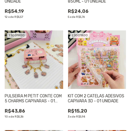
UNIDADE
850ML - 01 UNIDADE
R$54,19
R$24,06
12
x
de
R$5,57
5
x
de
R$5,76
ESGOTADO
ESGOTADO
PULSEIRA M PETIT CONTE COM
KIT COM 2 CATELAS ADESIVOS
5 CHARMS CAPIVARAS - 01
CAPIVARA 3D - 01 UNIDADE
UNIDADE
R$43,86
R$15,20
10
x
de
R$5,36
3
x
de
R$5,94