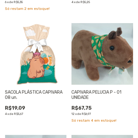
6
x
de
R$5,35
4
x
de
R$5,25
Só restam
2
em estoque!
SACOLA PLÁSTICA CAPIVARA
CAPIVARA PELUCIA P - 01
08 un.
UNIDADE
R$19,09
R$67,75
4
x
de
R$5,67
12
x
de
R$6,97
Só restam
4
em estoque!