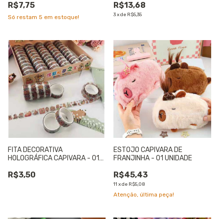
R$7,75
R$13,68
3
x
de
R$5,35
Só restam
5
em estoque!
FITA DECORATIVA
ESTOJO CAPIVARA DE
HOLOGRÁFICA CAPIVARA - 01
FRANJINHA - 01 UNIDADE
UNIDADE
R$3,50
R$45,43
11
x
de
R$5,08
Atenção, última peça!