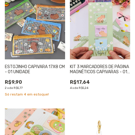
ESTOJINHO CAPIVARA 17X8 CM
KIT 3 MARCADORES DE PÁGINA
- 01 UNIDADE
MAGNÉTICOS CAPIVARAS - 01
UNIDADE
R$9,90
R$17,64
2
x
de
R$5,77
4
x
de
R$5,24
Só restam
4
em estoque!