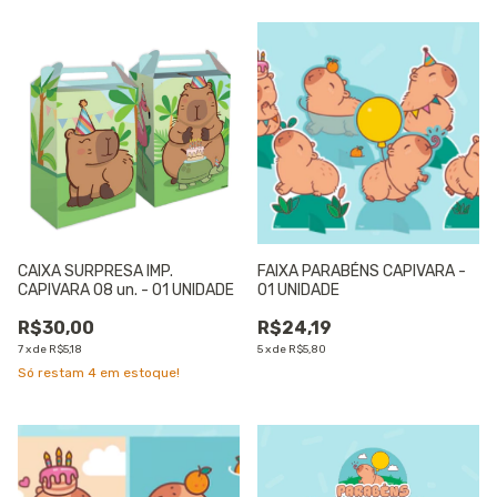
CAIXA SURPRESA IMP.
FAIXA PARABÉNS CAPIVARA -
CAPIVARA 08 un. - 01 UNIDADE
01 UNIDADE
R$30,00
R$24,19
7
x
de
R$5,18
5
x
de
R$5,80
Só restam
4
em estoque!