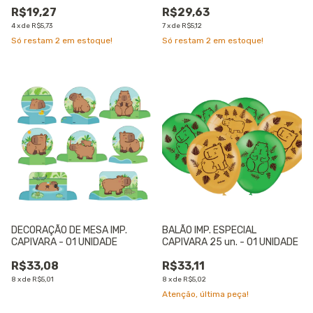
R$19,27
R$29,63
4
x
de
R$5,73
7
x
de
R$5,12
Só restam
2
em estoque!
Só restam
2
em estoque!
DECORAÇÃO DE MESA IMP.
BALÃO IMP. ESPECIAL
CAPIVARA - 01 UNIDADE
CAPIVARA 25 un. - 01 UNIDADE
R$33,08
R$33,11
8
x
de
R$5,01
8
x
de
R$5,02
Atenção, última peça!