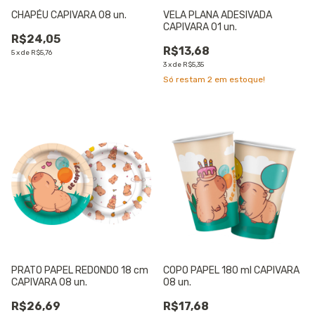
CHAPÉU CAPIVARA 08 un.
VELA PLANA ADESIVADA
CAPIVARA 01 un.
R$24,05
R$13,68
5
x
de
R$5,76
3
x
de
R$5,35
Só restam
2
em estoque!
PRATO PAPEL REDONDO 18 cm
COPO PAPEL 180 ml CAPIVARA
CAPIVARA 08 un.
08 un.
R$26,69
R$17,68