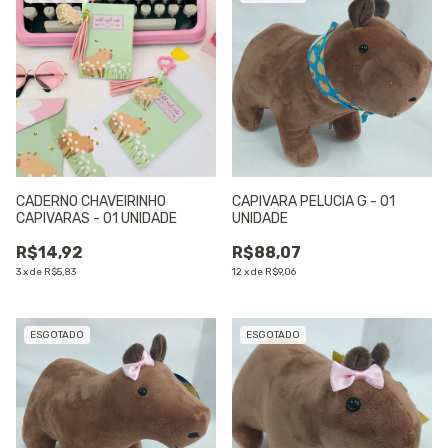
CADERNO CHAVEIRINHO
CAPIVARA PELUCIA G - 01
CAPIVARAS - 01 UNIDADE
UNIDADE
R$14,92
R$88,07
3
x
de
R$5,83
12
x
de
R$9,06
ESGOTADO
ESGOTADO