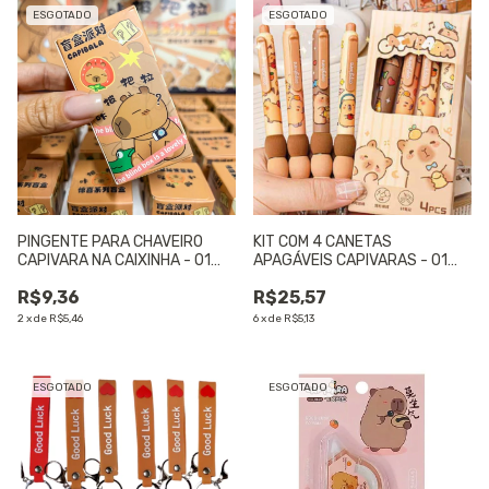
ESGOTADO
ESGOTADO
PINGENTE PARA CHAVEIRO
KIT COM 4 CANETAS
CAPIVARA NA CAIXINHA - 01
APAGÁVEIS CAPIVARAS - 01
UNIDADE
UNIDADE
R$9,36
R$25,57
2
x
de
R$5,46
6
x
de
R$5,13
ESGOTADO
ESGOTADO