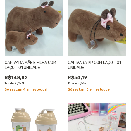
CAPIVARA MÃE E FILHA COM
CAPIVARA PP COM LAÇO - 01
LAÇO - 01 UNIDADE
UNIDADE
R$148,82
R$54,19
12
x
de
R$15,31
12
x
de
R$5,57
Só restam
4
em estoque!
Só restam
3
em estoque!