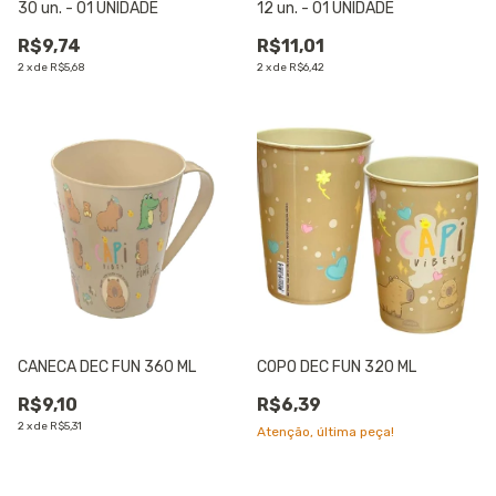
30 un. - 01 UNIDADE
12 un. - 01 UNIDADE
R$9,74
R$11,01
2
x
de
R$5,68
2
x
de
R$6,42
CANECA DEC FUN 360 ML
COPO DEC FUN 320 ML
R$9,10
R$6,39
2
x
de
R$5,31
Atenção, última peça!