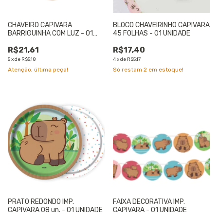
CHAVEIRO CAPIVARA
BLOCO CHAVEIRINHO CAPIVARA
BARRIGUINHA COM LUZ - 01
45 FOLHAS - 01 UNIDADE
UNIDADE
R$21,61
R$17,40
5
x
de
R$5,18
4
x
de
R$5,17
Atenção, última peça!
Só restam
2
em estoque!
PRATO REDONDO IMP.
FAIXA DECORATIVA IMP.
CAPIVARA 08 un. - 01 UNIDADE
CAPIVARA - 01 UNIDADE