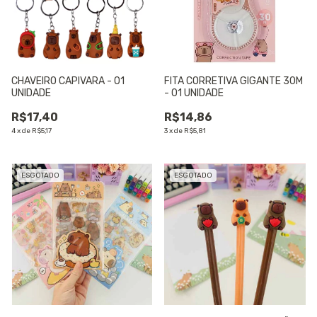
CHAVEIRO CAPIVARA - 01
FITA CORRETIVA GIGANTE 30M
UNIDADE
- 01 UNIDADE
R$17,40
R$14,86
4
x
de
R$5,17
3
x
de
R$5,81
ESGOTADO
ESGOTADO