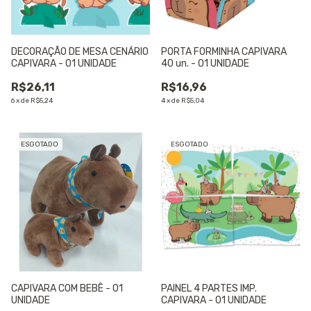
DECORAÇÃO DE MESA CENÁRIO
PORTA FORMINHA CAPIVARA
CAPIVARA - 01 UNIDADE
40 un. - 01 UNIDADE
R$26,11
R$16,96
6
x
de
R$5,24
4
x
de
R$5,04
ESGOTADO
ESGOTADO
CAPIVARA COM BEBÊ - 01
PAINEL 4 PARTES IMP.
UNIDADE
CAPIVARA - 01 UNIDADE