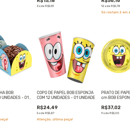
R$15,18
R$56,16
3
x
de
R$5,93
12
x
de
R$5,78
Só restam
2
em e
HA BOB
COPO DE PAPEL BOB ESPONJA
PRATO DE PAP
 UNIDADES - 01
COM 12 UNIDADES - 01 UNIDADE
cm BOB ESPON
UNIDADES - 01
R$24,49
R$37,02
5
x
de
R$5,87
9
x
de
R$5,00
peça!
Atenção, última peça!