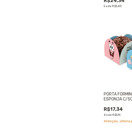
R$24,34
5
x
de
R$5,83
PORTA FORMIN
ESPONJA C/50
UNIDADE
R$17,34
4
x
de
R$5,15
Atenção, última 