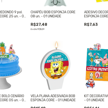
EDONDO 9 pol.
CHAPÉU BOB ESPONJA CORE
ADESIVO DECO
ORE 25 un. - 01
08 un. - 01 UNIDADE
ESPONJA CORE 1
UNIDADE
R$27,48
R$7,63
6
x
de
R$5,51
 BOLO CENÁRIO
VELA PLANA ADESIVADA BOB
KIT DECORATI
ORE 05 un. - 01
ESPONJA CORE - 01 UNIDADE
- 01 UNIDADE