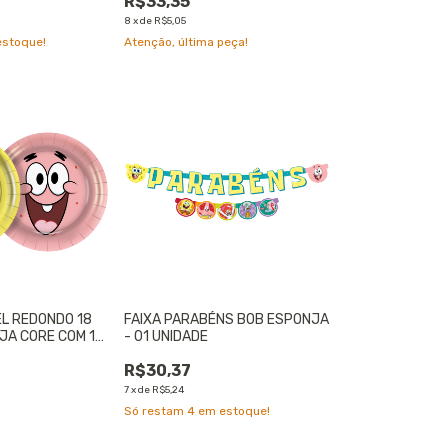
R$33,35
8
x
de
R$5,05
stoque!
Atenção, última peça!
EL REDONDO 18
FAIXA PARABÉNS BOB ESPONJA
JA CORE COM 12
- 01 UNIDADE
 UNIDADE
R$30,37
7
x
de
R$5,24
Só restam
4
em estoque!