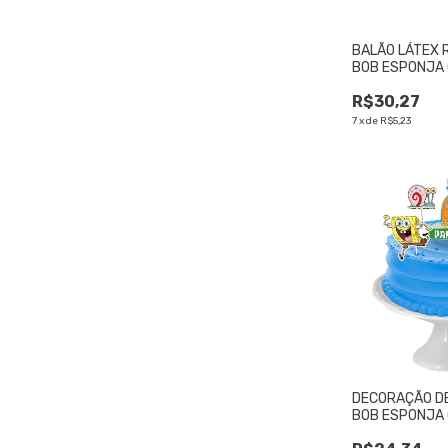
BALÃO LÁTEX R
BOB ESPONJA C
UNIDADE
R$30,27
7
x
de
R$5,23
DECORAÇÃO DE
BOB ESPONJA C
UNIDADE