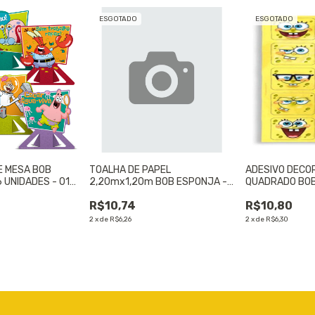
ESGOTADO
ESGOTADO
E MESA BOB
TOALHA DE PAPEL
ADESIVO DECO
 UNIDADES - 01
2,20mx1,20m BOB ESPONJA -
QUADRADO BOB
01 UNIDADE
UNIDADES - 01
R$10,74
R$10,80
2
x
de
R$6,26
2
x
de
R$6,30