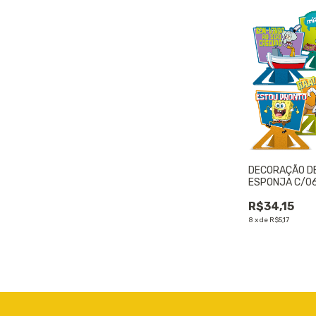
DECORAÇÃO D
ESPONJA C/06
UNIDADE
R$34,15
8
x
de
R$5,17